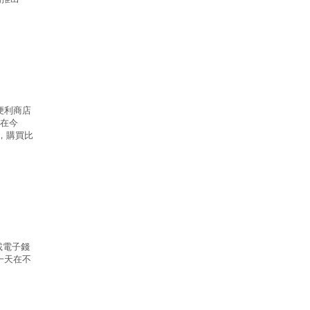
家便利商店
，在今
費，購買比
載電子錢
一天在不