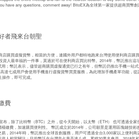
s. If you have any questions, comment away! BitoEX為全球第一家提供超商
愛好者飛來台朝聖
可在便利商店購買虛擬貨幣，相當的方便，連國外用戶都特地跑來台灣使用便利商店購
投資人最幸福的一件事，莫過於可在便利商店買比特幣。2014年，幣託推出這
試用；幣託表示，儘管超商購買虛擬通貨已行之有年，但幣託仍推出手機一站式（
原因在於高達七成用戶會使用手機進行虛擬貨幣買賣服務，為此增加手機產單功能，從
台上操作，即可完成。
繳費
oEX）今天宣布，除了比特幣（BTC）之外，從今天開始，以太幣（ETH） 也可透過全
檯繳費，加速購買便利性。 幣託成立於2014年，公司願景是運用區塊鏈技術
易，2014年時，幣託推出全球首創服務，用戶可透過全台3,000家以上便利商
資人相當關注；目前幣託在台灣市占率高達八成，累積30萬名會員，2018年