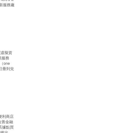
買幣創新服務廠
買虛擬貨
項服務
one
註冊到兌
家便利商店
改善金融
店據點買
初推出