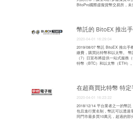
BitoPro國際虛擬貨幣交易所
幣託的 BitoEX
2020-04-01 16:29:04
2019/08/07 幣託 BitoE
繳費，購買比特幣和以太幣。 幣託
（7）日宣布將提供一站式服務（On
特幣（BTC）和以太幣（ETH）
在超商買比特幣 特
2020-04-01 16:23:22
2018/12/14 平台業者之
包且進行實名制，幣託可以透過
同門市最多買10萬元，超過的部