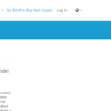
C
Go BitoPro Buy/Sell Crypto
Log In
ide!
x.com/).
 2800
l be
(about
Here's a