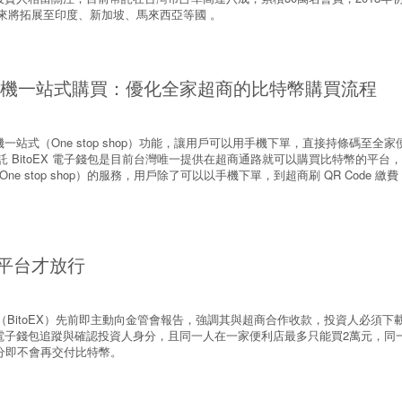
，未來將拓展至印度、新加坡、馬來西亞等國 。
 推出手機一站式購買：優化全家超商的比特幣購買流程
X 推出手機一站式（One stop shop）功能，讓用戶可以用手機下單，直接持條碼至全
 BitoEX 電子錢包是目前台灣唯一提供在超商通路就可以購買比特幣的平台
e stop shop）的服務，用戶除了可以以手機下單，到超商刷 QR Code 繳
。
定平台才放行
一的幣託（BitoEX）先前即主動向金管會報告，強調其與超商合作收款，投資人必須下
電子錢包追蹤與確認投資人身分，且同一人在一家便利店最多只能買2萬元，同
分即不會再交付比特幣。