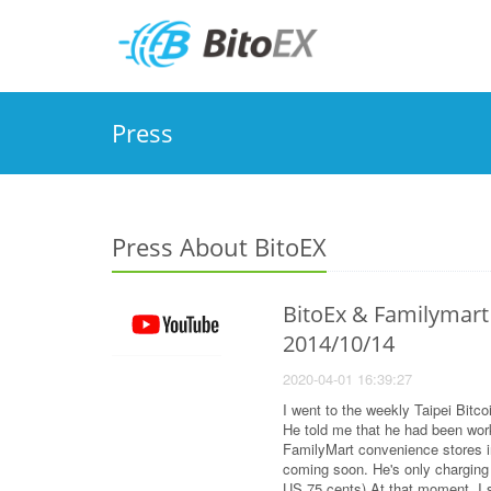
Press
Press About BitoEX
BitoEx & Familymart 
2014/10/14
2020-04-01 16:39:27
I went to the weekly Taipei Bitc
He told me that he had been worki
FamilyMart convenience stores in
coming soon. He's only charging
US 75 cents) At that moment, I s