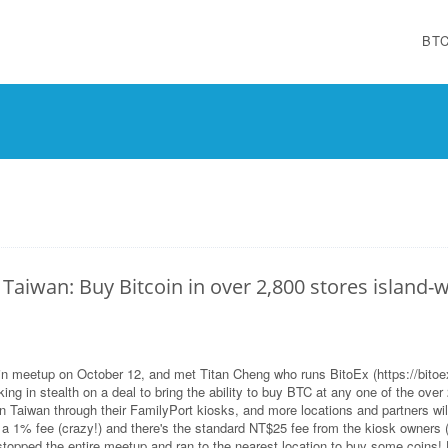
BT
Taiwan: Buy Bitcoin in over 2,800 stores island-w
oin meetup on October 12, and met Titan Cheng who runs BitoEx (https://bitoe
ng in stealth on a deal to bring the ability to buy BTC at any one of the over
 Taiwan through their FamilyPort kiosks, and more locations and partners wil
 a 1% fee (crazy!) and there's the standard NT$25 fee from the kiosk owners 
topped the entire meetup and ran to the nearest location to buy some coins! 